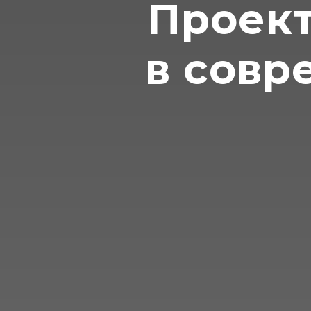
Проект
в совр