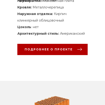
Крыша:
Многоскатная
Перекрытия:
Монолитная плита
Кровля:
Металлочерепица
Наружная отделка:
Кирпич
клинкерный облицовочный
Цоколь
: нет
Архитектурный стиль:
Американский
ПОДРОБНЕЕ О ПРОЕКТЕ