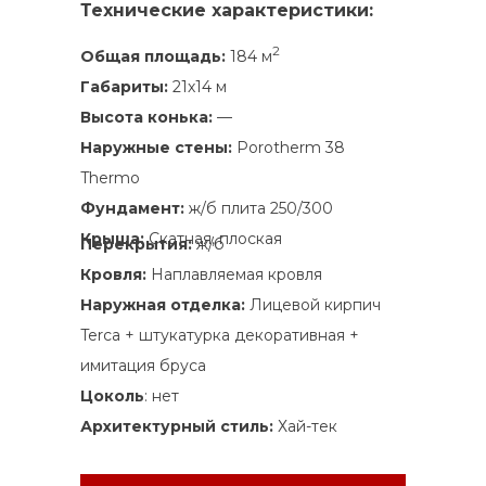
Технические характеристики:
2
Общая площадь:
184 м
Габариты:
21х14 м
Высота конька:
—
Наружные стены:
Porotherm 38
Thermo
Фундамент:
ж/б плита 250/300
Крыша:
Скатная, плоская
Перекрытия:
ж/б
Кровля:
Наплавляемая кровля
Наружная отделка:
Лицевой кирпич
Terca + штукатурка декоративная +
имитация бруса
Цоколь
: нет
Архитектурный стиль:
Хай-тек