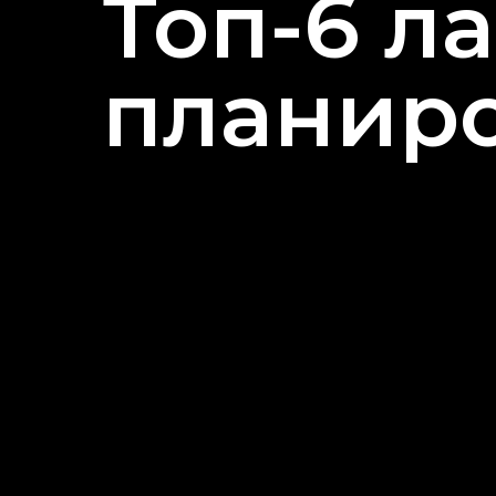
Топ-6 л
планир