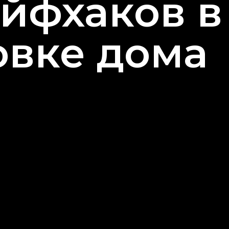
айфхаков в
овке дома