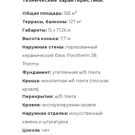
Технические характеристики:
2
Общая площадь:
365 м
Террасы, балконы:
127 м²
Габариты:
15 х 17,26 м
Высота конька:
7,7 м
Наружные стены:
поризованный
керамический блок Porotherm 38
Thermo
Фундамент:
утепленная ж/б плита
Крыша:
монолитная жб плита (плоская
кровля)
Перекрытия:
ж/б плита
Кровля:
эксплуатируемая кровля
Наружная отделка:
искусственный
камень и штукатурка
Цоколь
: нет