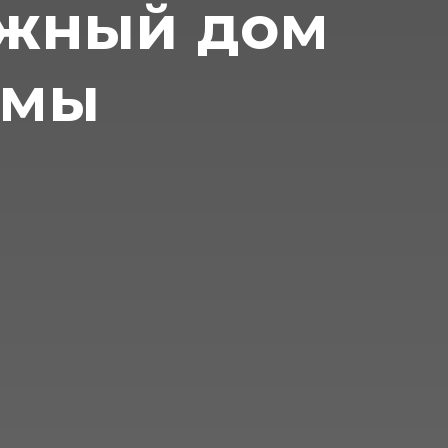
ажный дом
рмы